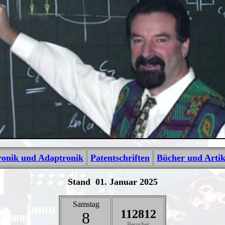
onik und Adaptronik
Patentschriften
Bücher und Artik
Stand
01. Januar 2025
Samstag
112812
8
Besucher